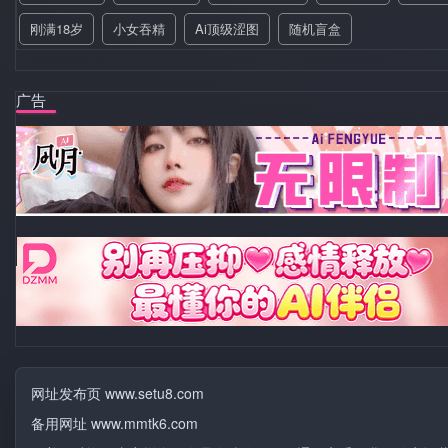
刚满18岁
小女吞精
Ai顶级涩图
随机盲盒
广告
网址发布页 www.setu8.com
备用网址 www.mmtk6.com