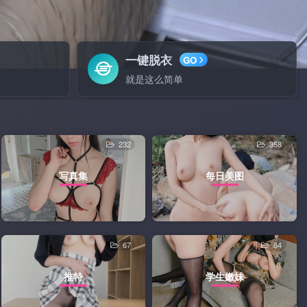
一键脱衣
GO
就是这么简单
232
358
写真集
每日美图
67
84
推特
学生嫩妹