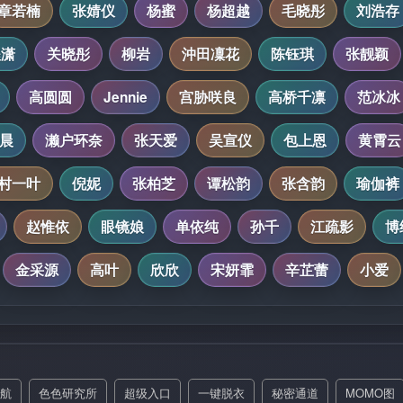
章若楠
张婧仪
杨蜜
杨超越
毛晓彤
刘浩存
程潇
关晓彤
柳岩
沖田凜花
陈钰琪
张靓颖
高圆圆
Jennie
宫胁咲良
高桥千凛
范冰冰
晨
濑户环奈
张天爱
吴宣仪
包上恩
黄霄云
村一叶
倪妮
张柏芝
谭松韵
张含韵
瑜伽裤
赵惟依
眼镜娘
单依纯
孙千
江疏影
博
金采源
高叶
欣欣
宋妍霏
辛芷蕾
小爱
航
色色研究所
超级入口
一键脱衣
秘密通道
MOMO图