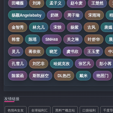
田曦薇
刘涛
孟子义
赵今麦
王楚然
杨颖Angelababy
奶咪
周子瑜
宋雨琦
金智秀
林允儿
宋轶
杨紫
古风
唐嫣
韩雪
陈瑶
SNH48
关之琳
叶舒华
晨
灵儿
蒋依依
晓芝
虞书欣
王玉雯
中
孔雪儿
刘艺非
哈妮克孜
张艺凡
彭小苒
陈紫函
斯凯丽空
DL热巴
戴米
艳照门
友情链接
色情Ai女友
全球福利汇
黑料艹概念站
口袋福利
千度导