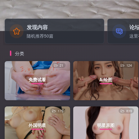
发现内容
论
随机推荐50篇
这里
分类
21
124
免费试看
Ai绘图
179
839
外国明星
明星原图