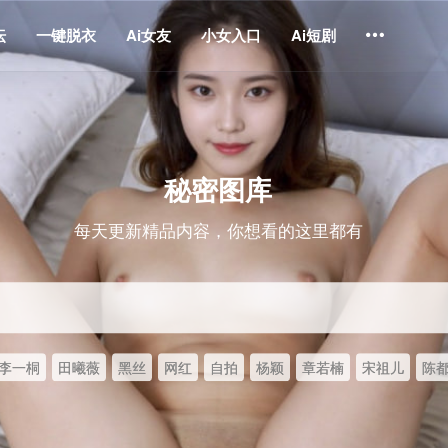
坛
一键脱衣
Ai女友
小女入口
Ai短剧
秘密图库
每天更新精品内容，你想看的这里都有
李一桐
田曦薇
黑丝
网红
自拍
杨颖
章若楠
宋祖儿
陈