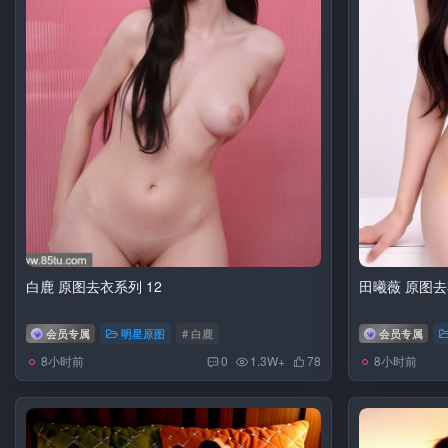
白鹿 原图去衣系列 12
田曦薇 原图去
会员专属
明星原图
# 白鹿
会员专属
8小时前
8小时前
0
1.3W+
78