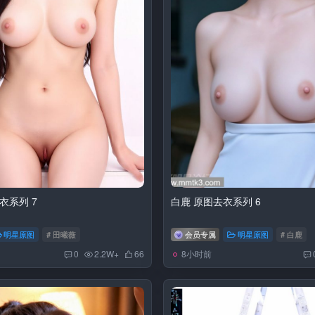
衣系列 7
白鹿 原图去衣系列 6
明星原图
# 田曦薇
会员专属
明星原图
# 白鹿
8小时前
0
2.2W+
66