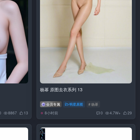
杨幂 原图去衣系列 13
会员专属
明星原图
# 杨幂
8小时前
0
8867
13
0
4.7W+
29