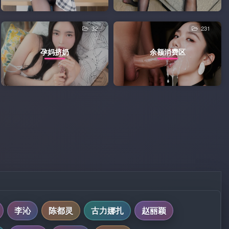
32
231
孕妈挤奶
余额消费区
李沁
陈都灵
古力娜扎
赵丽颖