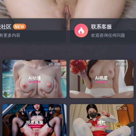
坛社区
联系客服
NEW
有更多内容
欢迎咨询任何问题
338
202
Ai动漫
Ai明星
465
72
明星换脸
网红