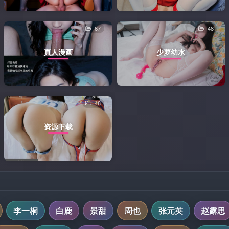
67
48
真人漫画
少萝幼水
48
资源下载
李一桐
白鹿
景甜
周也
张元英
赵露思