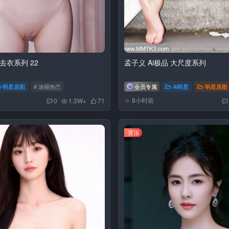
去衣系列 22
孟子义 Ai极品 大尺度系列
明星原图
# 迪丽热巴
会员专属
Ai明星
明星原图
8小时前
0
1.3W+
71
置顶