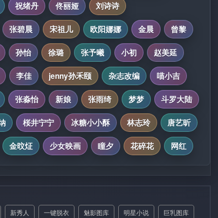
祝绪丹
佟丽娅
刘诗诗
张碧晨
宋祖儿
欧阳娜娜
金晨
曾黎
孙怡
徐璐
张予曦
小初
赵美延
李佳
jenny孙禾颐
杂志改编
喵小吉
张淼怡
新娘
张雨绮
梦梦
斗罗大陆
纳
桜井宁宁
冰糖小小酥
林志玲
唐艺昕
金旼炡
少女映画
瞳夕
花碎花
网红
新秀人
一键脱衣
魅影图库
明星小说
巨乳图库