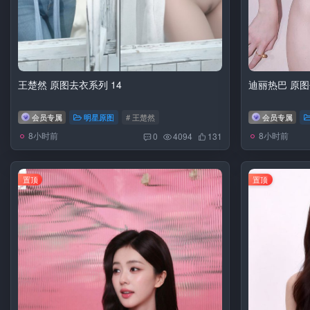
王楚然 原图去衣系列 14
迪丽热巴 原图
会员专属
明星原图
# 王楚然
会员专属
8小时前
8小时前
0
4094
131
置顶
置顶