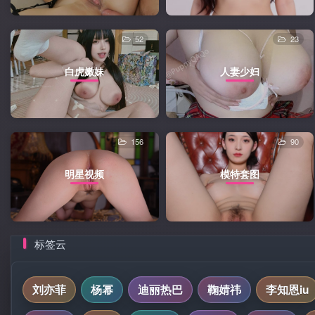
52
23
白虎嫩妹
人妻少妇
156
90
明星视频
模特套图
标签云
刘亦菲
杨幂
迪丽热巴
鞠婧祎
李知恩iu