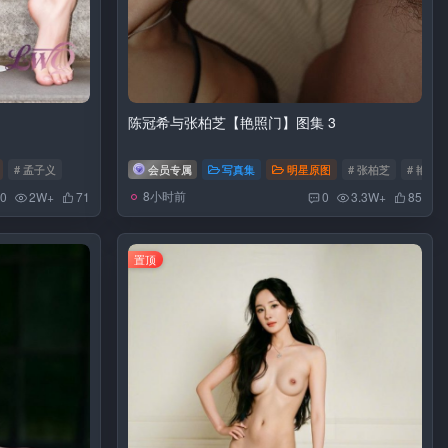
陈冠希与张柏芝【艳照门】图集 3
# 孟子义
会员专属
写真集
明星原图
# 张柏芝
# 艳照
8小时前
0
2W+
71
0
3.3W+
85
置顶