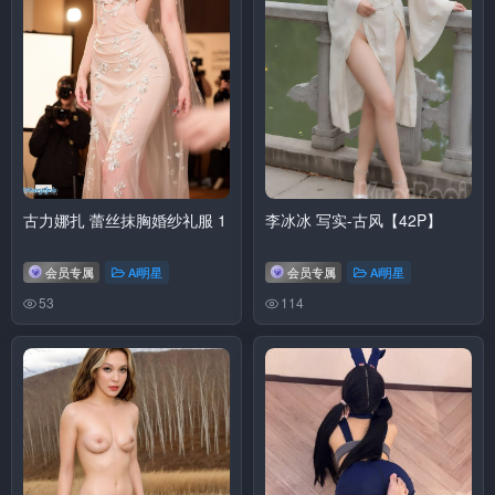
古力娜扎 蕾丝抹胸婚纱礼服 1
李冰冰 写实-古风【42P】
会员专属
Ai明星
会员专属
Ai明星
53
114