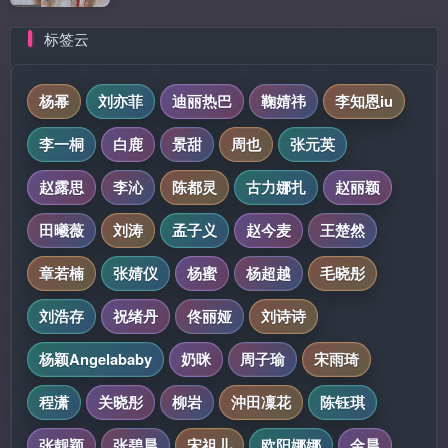
标签云
杨幂
刘亦菲
迪丽热巴
鞠婧祎
李知恩iu
李一桐
白鹿
景甜
周也
张元英
赵露思
李沁
陈都灵
古力娜扎
赵丽颖
田曦薇
刘涛
孟子义
赵今麦
王楚然
章若楠
张婧仪
杨蜜
杨超越
毛晓彤
刘浩存
祝绪丹
佟丽娅
刘诗诗
杨颖Angelababy
奶咪
周子瑜
宋雨琦
程潇
关晓彤
柳岩
沖田凜花
陈钰琪
张靓颖
张碧晨
宋祖儿
欧阳娜娜
金晨