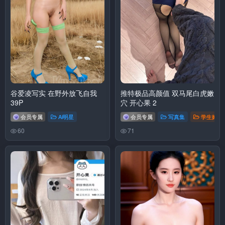
谷爱凌写实 在野外放飞自我
推特极品高颜值 双马尾白虎嫩
39P
穴 开心果 2
会员专属
Ai明星
会员专属
写真集
学生嫩妹
60
71