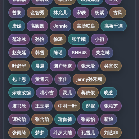
曾黎
金智秀
林允儿
宋轶
杨紫
古风
唐嫣
高圆圆
Jennie
宫胁咲良
高桥千凛
范冰冰
孙怡
徐璐
张予曦
小初
赵美延
韩雪
陈瑶
SNH48
关之琳
叶舒华
晨晨
濑户环奈
张天爱
吴宣仪
包上恩
黄霄云
李佳
jenny孙禾颐
杂志改编
喵小吉
灵儿
蒋依依
晓芝
虞书欣
王玉雯
中村一叶
倪妮
张柏芝
谭松韵
张含韵
瑜伽裤
张淼怡
新娘
张雨绮
梦梦
斗罗大陆
孔雪儿
刘艺非