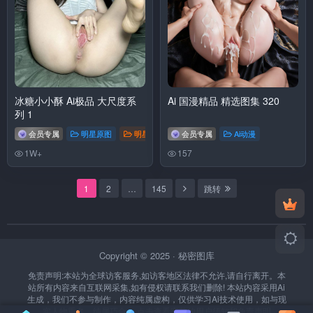
冰糖小小酥 Ai极品 大尺度系
Ai 国漫精品 精选图集 320
列 1
会员专属
明星原图
明星换脸
会员专属
网红
# 冰糖小小酥
Ai动漫
1W+
157
1
2
…
145
跳转
Copyright © 2025 ·
秘密图库
免责声明:本站为全球访客服务,如访客地区法律不允许,请自行离开。本
站所有内容来自互联网采集,如有侵权请联系我们删除!
本站内容采用Ai
生成，我们不参与制作，内容纯属虚构，仅供学习Ai技术使用，如与现
实人物重名，纯属巧合！
点击查看完整的用户须知和免责声明