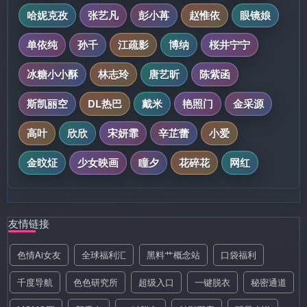
哈妮克孜
张艺凡
彭小苒
赵惟依
眼镜娘
单依纯
孙千
江疏影
博纳
桜井宁宁
冰糖小小酥
林志玲
唐艺昕
陈紫函
斯凯丽空
DL热巴
戴米
艳照门
金采源
高叶
欣欣
宋妍霏
辛芷蕾
小爱
金旼炡
少女映画
瞳夕
花碎花
网红
友情链接
色情Ai女友
全球福利汇
黑料艹概念站
口袋福利
千度导航
色色研究所
超级入口
一键脱衣
秘密通道