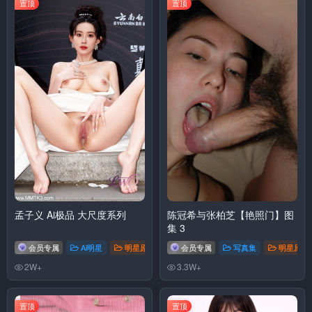
置顶
置顶
孟子义 Ai极品 大尺度系列
陈冠希与张柏芝【艳照门】图
集 3
会员专属
Ai明星
明星原图
# 孟子义
会员专属
写真集
明星原图
2W+
3.3W+
置顶
置顶