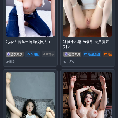
刘亦菲 蕾丝半掩曲线撩人 1
冰糖小小酥 Ai极品 大尺度系
列 2
会员专属
Ai明星
# 刘亦菲
会员专属
明星原图
明星换
889
1.7W+