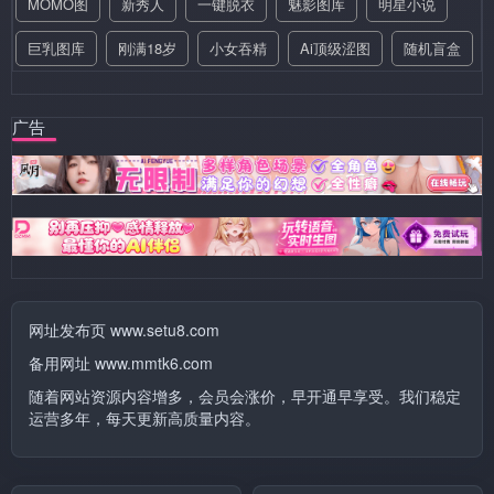
MOMO图
新秀人
一键脱衣
魅影图库
明星小说
巨乳图库
刚满18岁
小女吞精
Ai顶级涩图
随机盲盒
广告
网址发布页 www.setu8.com
备用网址 www.mmtk6.com
随着网站资源内容增多，会员会涨价，早开通早享受。我们稳定
运营多年，每天更新高质量内容。