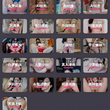
21
124
338
200
免费试看
Ai绘图
Ai动漫
Ai明星
232
358
179
839
写真集
每日美图
外国明星
明星原图
462
72
67
84
明星换脸
网红
推特
学生嫩妹
52
23
67
48
白虎嫩妹
人妻少妇
真人漫画
少萝幼水
32
231
156
90
孕妈挤奶
余额消费区
明星视频
模特套图
48
资源下载