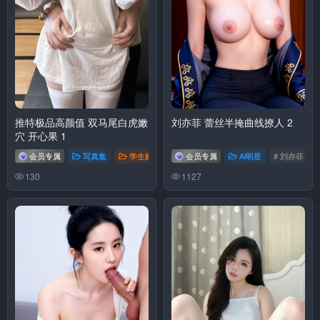
推特极品高颜值 双马尾白虎嫩
刘亦菲 蕾丝半掩曲线撩人 2
穴 开心果 1
会员专属
写真集
学生嫩妹
少萝幼水
会员专属
Ai明星
# 刘亦菲
130
1127