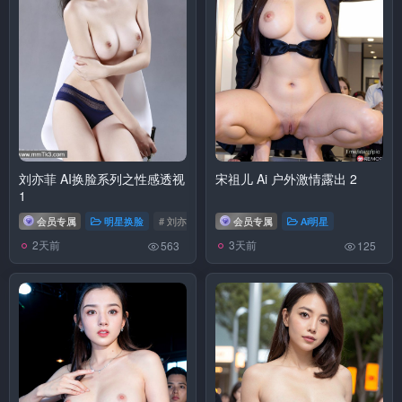
刘亦菲 AI换脸系列之性感透视
宋祖儿 Ai 户外激情露出 2
1
会员专属
明星换脸
# 刘亦菲
会员专属
Ai明星
2天前
3天前
563
125