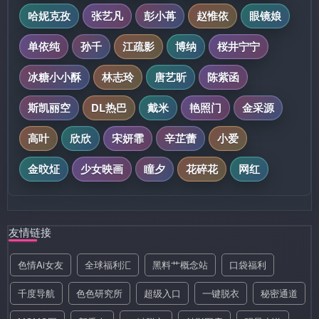
哈妮克孜
张艺凡
彭小苒
赵惟依
眼镜娘
单依纯
孙千
江疏影
博纳
桜井宁宁
冰糖小小酥
林志玲
唐艺昕
陈紫函
斯凯丽空
DL热巴
戴米
艳照门
金采源
高叶
欣欣
宋妍霏
辛芷蕾
小爱
金旼炡
少女映画
瞳夕
花碎花
网红
友情链接
色情Ai女友
全球福利汇
黑料艹概念站
口袋福利
千度导航
色色研究所
超级入口
一键脱衣
秘密通道