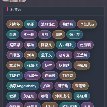
标签云
刘亦菲
杨幂
迪丽热巴
鞠婧祎
李知恩iu
白鹿
李一桐
景甜
周也
张元英
赵露思
李沁
陈都灵
古力娜扎
赵丽颖
田曦薇
刘涛
孟子义
赵今麦
王楚然
章若楠
张婧仪
杨蜜
杨超越
毛晓彤
刘浩存
祝绪丹
佟丽娅
刘诗诗
杨颖Angelababy
奶咪
周子瑜
宋雨琦
程潇
关晓彤
柳岩
沖田凜花
陈钰琪
张靓颖
张碧晨
宋祖儿
欧阳娜娜
金晨