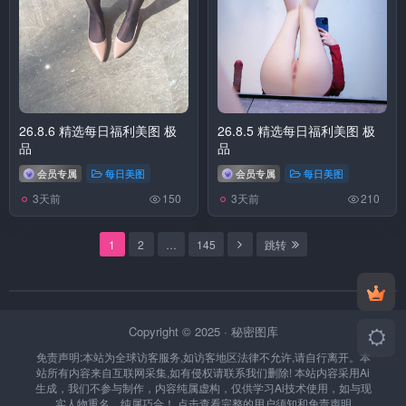
26.8.6 精选每日福利美图 极
26.8.5 精选每日福利美图 极
品
品
会员专属
每日美图
会员专属
每日美图
3天前
3天前
150
210
1
2
…
145
跳转
Copyright © 2025 ·
秘密图库
免责声明:本站为全球访客服务,如访客地区法律不允许,请自行离开。本
站所有内容来自互联网采集,如有侵权请联系我们删除!
本站内容采用Ai
生成，我们不参与制作，内容纯属虚构，仅供学习Ai技术使用，如与现
实人物重名，纯属巧合！
点击查看完整的用户须知和免责声明