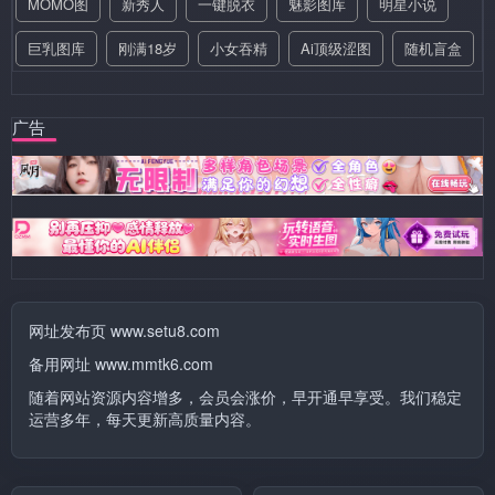
MOMO图
新秀人
一键脱衣
魅影图库
明星小说
巨乳图库
刚满18岁
小女吞精
Ai顶级涩图
随机盲盒
广告
网址发布页 www.setu8.com
备用网址 www.mmtk6.com
随着网站资源内容增多，会员会涨价，早开通早享受。我们稳定
运营多年，每天更新高质量内容。