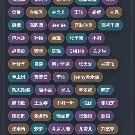
曾黎
金智秀
林允儿
宋轶
杨紫
古风
唐嫣
高圆圆
Jennie
宫胁咲良
高桥千凛
范冰冰
孙怡
徐璐
张予曦
小初
赵美延
韩雪
陈瑶
SNH48
关之琳
叶舒华
晨晨
濑户环奈
张天爱
吴宣仪
包上恩
黄霄云
李佳
jenny孙禾颐
杂志改编
喵小吉
灵儿
蒋依依
晓芝
虞书欣
王玉雯
中村一叶
倪妮
张柏芝
谭松韵
张含韵
瑜伽裤
张淼怡
新娘
张雨绮
梦梦
斗罗大陆
孔雪儿
刘艺非