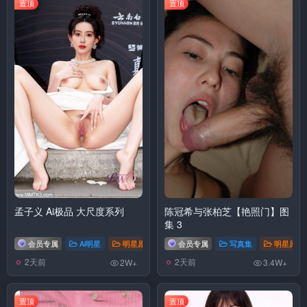
置顶
置顶
孟子义 Ai极品 大尺度系列
陈冠希与张柏芝【艳照门】图
集 3
会员专属
Ai明星
明星原图
# 孟子义
会员专属
写真集
明星原图
2天前
2天前
2W+
3.4W+
置顶
置顶