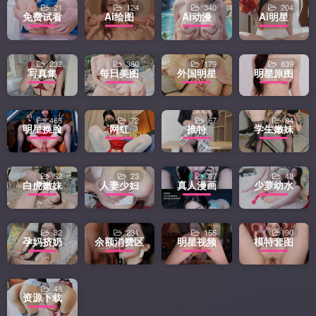
21
124
340
204
免费试看
Ai绘图
Ai动漫
Ai明星
232
360
179
839
写真集
每日美图
外国明星
明星原图
465
72
67
84
明星换脸
网红
推特
学生嫩妹
52
23
67
48
白虎嫩妹
人妻少妇
真人漫画
少萝幼水
32
231
156
90
孕妈挤奶
余额消费区
明星视频
模特套图
48
资源下载