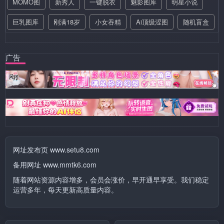
MOMO图
新秀人
一键脱衣
魅影图库
明星小说
巨乳图库
刚满18岁
小女吞精
Ai顶级涩图
随机盲盒
广告
网址发布页 www.setu8.com
备用网址 www.mmtk6.com
随着网站资源内容增多，会员会涨价，早开通早享受。我们稳定
运营多年，每天更新高质量内容。