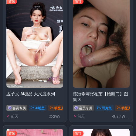
置顶
置顶
孟子义 Ai极品 大尺度系列
陈冠希与张柏芝【艳照门】图
集 3
会员专属
Ai明星
明星原图
# 孟子义
会员专属
写真集
明星原图
前天
前天
2W+
3.4W+
置顶
置顶