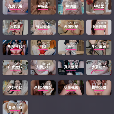
21
124
338
204
免费试看
Ai绘图
Ai动漫
Ai明星
232
358
179
839
写真集
每日美图
外国明星
明星原图
465
72
67
84
明星换脸
网红
推特
学生嫩妹
52
23
67
48
白虎嫩妹
人妻少妇
真人漫画
少萝幼水
32
231
156
90
孕妈挤奶
余额消费区
明星视频
模特套图
48
资源下载