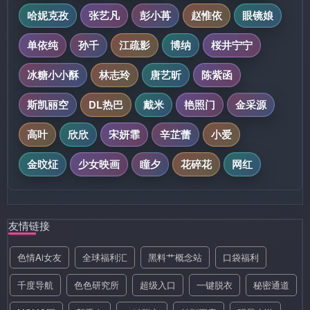
哈妮克孜
张艺凡
彭小苒
赵惟依
眼镜娘
单依纯
孙千
江疏影
博纳
桜井宁宁
冰糖小小酥
林志玲
唐艺昕
陈紫函
斯凯丽空
DL热巴
戴米
艳照门
金采源
高叶
欣欣
宋妍霏
辛芷蕾
小爱
金旼炡
少女映画
瞳夕
花碎花
网红
友情链接
色情Ai女友
全球福利汇
黑料艹概念站
口袋福利
千度导航
色色研究所
超级入口
一键脱衣
秘密通道