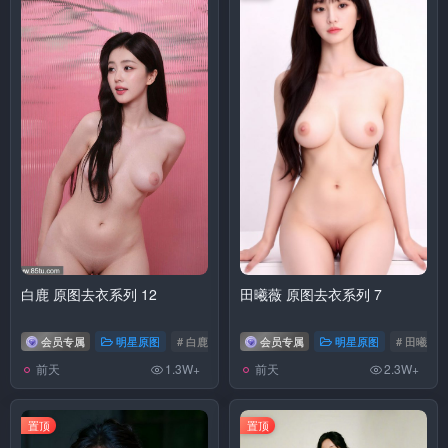
白鹿 原图去衣系列 12
田曦薇 原图去衣系列 7
会员专属
明星原图
# 白鹿
会员专属
明星原图
# 田曦薇
前天
前天
1.3W+
2.3W+
置顶
置顶