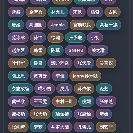
曾黎
金智秀
林允儿
宋轶
杨紫
古风
唐嫣
高圆圆
Jennie
宫胁咲良
高桥千凛
范冰冰
孙怡
徐璐
张予曦
小初
赵美延
韩雪
陈瑶
SNH48
关之琳
叶舒华
晨晨
濑户环奈
张天爱
吴宣仪
包上恩
黄霄云
李佳
jenny孙禾颐
杂志改编
喵小吉
灵儿
蒋依依
晓芝
虞书欣
王玉雯
中村一叶
倪妮
张柏芝
谭松韵
张含韵
瑜伽裤
张淼怡
新娘
张雨绮
梦梦
斗罗大陆
孔雪儿
刘艺非