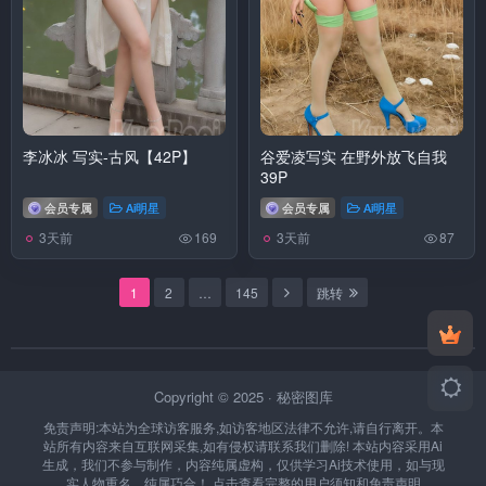
李冰冰 写实-古风【42P】
谷爱凌写实 在野外放飞自我
39P
会员专属
Ai明星
会员专属
Ai明星
3天前
3天前
169
87
1
2
…
145
跳转
Copyright © 2025 ·
秘密图库
免责声明:本站为全球访客服务,如访客地区法律不允许,请自行离开。本
站所有内容来自互联网采集,如有侵权请联系我们删除!
本站内容采用Ai
生成，我们不参与制作，内容纯属虚构，仅供学习Ai技术使用，如与现
实人物重名，纯属巧合！
点击查看完整的用户须知和免责声明