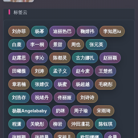
标签云
刘亦菲
杨幂
迪丽热巴
鞠婧祎
李知恩iu
白鹿
李一桐
景甜
周也
张元英
赵露思
李沁
陈都灵
古力娜扎
赵丽颖
田曦薇
刘涛
孟子义
赵今麦
王楚然
章若楠
张婧仪
杨蜜
杨超越
毛晓彤
刘浩存
祝绪丹
佟丽娅
刘诗诗
杨颖Angelababy
奶咪
周子瑜
宋雨琦
程潇
关晓彤
柳岩
沖田凜花
陈钰琪
张靓颖
张碧晨
宋祖儿
欧阳娜娜
金晨