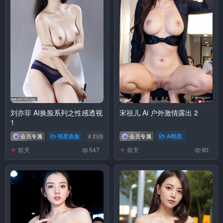
刘亦菲 AI换脸系列之性感透视
宋祖儿 Ai 户外激情露出 2
1
会员专属
明星换脸
# 刘亦菲
会员专属
Ai明星
前天
前天
547
90